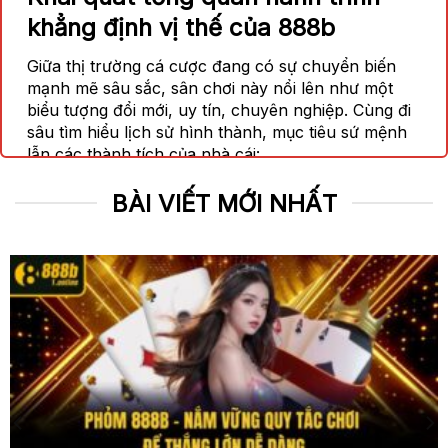
khẳng định vị thế của 888b
Giữa thị trường cá cược đang có sự chuyển biến
mạnh mẽ sâu sắc, sân chơi này nổi lên như một
biểu tượng đổi mới, uy tín, chuyên nghiệp. Cùng đi
sâu tìm hiểu lịch sử hình thành, mục tiêu sứ mệnh
lẫn các thành tích của nhà cái:
BÀI VIẾT MỚI NHẤT
Những thông tin sơ bộ tổng quan về sân chơi 888b