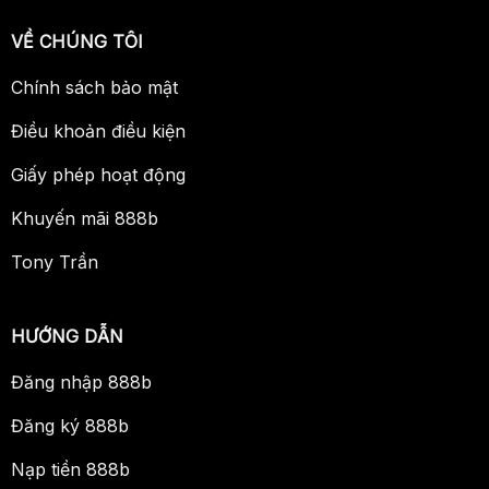
được kiểm định nghiêm ngặt.
VỀ CHÚNG TÔI
Lọt top 3 Nhà cái uy tín khu vực Châu Á
Chính sách bảo mật
năm 2025
Thành
Điều khoản điều kiện
Sân chơi cá cược có hệ thống thanh
tích
nổi
toán tự động, hiện đại nhất Đông Nam Á.
Giấy phép hoạt động
bật
Hơn 7 triệu hội viên đăng ký tham gia.
Khuyến mãi 888b
Tony Trần
Điểm danh các thế mạnh của
888b giúp nâng cao vị thế
HƯỚNG DẪN
Để có được vị thế vững chắc trên thị trường giải trí
trực tuyến như ngày hôm nay, nhà cái đã phải trải
Đăng nhập 888b
qua cả một hành trình dài cố gắng, nỗ lực không
ngừng. Dưới đây là những yếu tố cốt lõi khiến hội
Đăng ký 888b
viên gắn bó trung thành với sân chơi:
Nạp tiền 888b